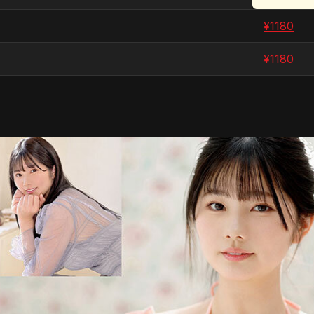
¥
1180
¥
1180