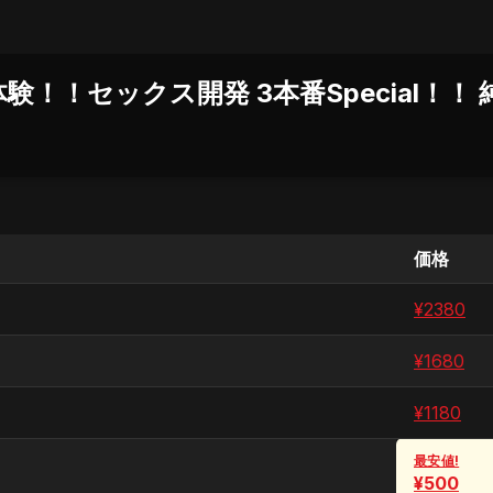
験！！セックス開発 3本番Special！！
価格
¥
2380
¥
1680
¥
1180
最安値!
¥
500